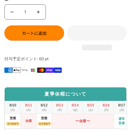
カートに追加
付与予定ポイント:
63
pt
夏季休暇について
8/10
8/11
8/12
8/13
8/14
8/15
8/16
8/17
(月)
(火)
(水)
(木)
(金)
(土)
(日)
(月)
営業
営業
通常
休業
〜休業〜
営業
当日発送可
当日発送可