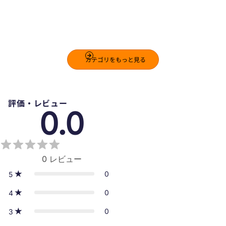
貼ってはがせる壁紙シール 防水 簡単
DIY 10m
YCB2902 ホワイト
カテゴリをもっと見る
¥6,300
評価・レビュー
0.0
0
レビュー
0
5
0
4
0
3