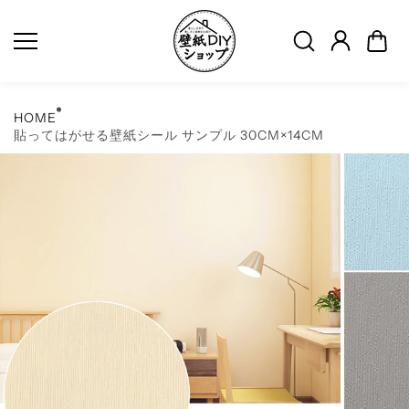
コンテ
ンツに
スキッ
プ
HOME
貼ってはがせる壁紙シール サンプル 30CM×14CM