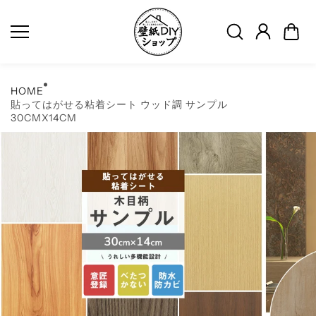
コンテ
ンツに
スキッ
プ
HOME
貼ってはがせる粘着シート ウッド調 サンプル
30CMX14CM