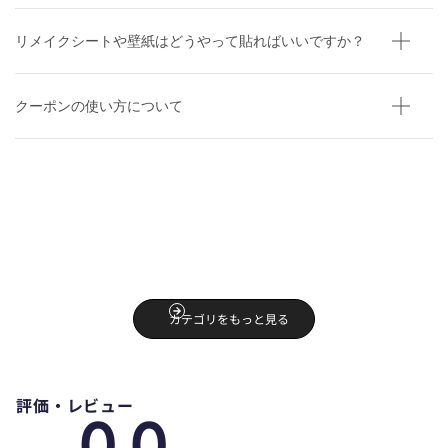
リメイクシートや壁紙はどうやって貼ればいいですか？
クーポンの使い方について
貼ってはがせる粘着シート ウッド調 サ
ンプル 30cmx14cm
YCB4021
カテゴリをもっと見る
¥110
評価・レビュー
0.0